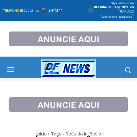
Seja bem-vindo
Brasília-DF, 07/08/2026
24°
|
24°
TEMPO HOJE
Céu Limpo
18:46:25
Usar minha localização
Início
Tags
Reús do incêndio